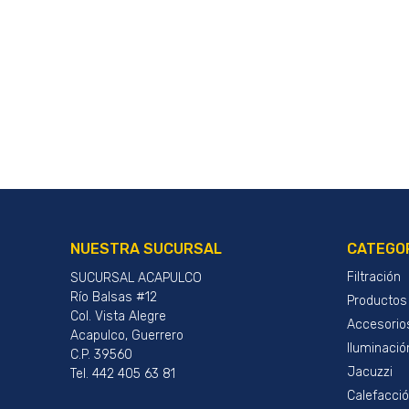
NUESTRA SUCURSAL
CATEGO
Filtración
SUCURSAL ACAPULCO
Río Balsas #12
Productos
Col. Vista Alegre
Accesorio
Acapulco, Guerrero
Iluminació
C.P. 39560
Jacuzzi
Tel. 442 405 63 81
Calefacci