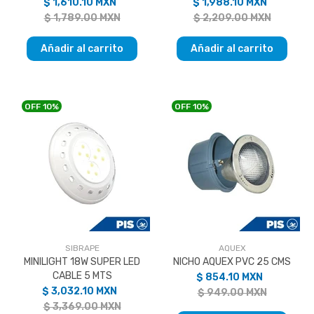
$ 1,610.10 MXN
$ 1,988.10 MXN
$ 1,789.00 MXN
$ 2,209.00 MXN
Añadir al carrito
Añadir al carrito
OFF
10%
OFF
10%
SIBRAPE
AQUEX
MINILIGHT 18W SUPER LED
NICHO AQUEX PVC 25 CMS
CABLE 5 MTS
$ 854.10 MXN
$ 3,032.10 MXN
$ 949.00 MXN
$ 3,369.00 MXN