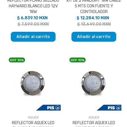
REFLECTOR PLANO SELLADO
KIT DE 2 MINILIGHT 18W CABLE
HAYWARD BLANCO LED 12V
5 MTS CON FUENTE Y
18W
CONTROLADOR
$ 6,839.10 MXN
$ 12,284.10 MXN
$ 7,599.00 MXN
$ 13,649.00 MXN
Añadir al carrito
Añadir al carrito
OFF
10%
OFF
10%
AQUEX
AQUEX
REFLECTOR AQUEX LED
REFLECTOR AQUEX LED