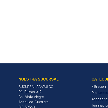
NUESTRA SUCURSAL
CATEGO
Filtración
SUCURSAL ACAPULCO
Río Balsas #12
Productos
Col. Vista Alegre
Accesorio
Acapulco, Guerrero
Iluminació
C.P. 39560