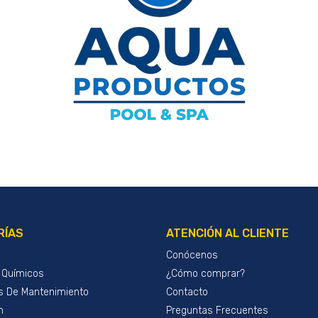
RÍAS
ATENCIÓN AL CLIENTE
Conócenos
 Químicos
¿Cómo comprar?
s De Mantenimiento
Contacto
n
Preguntas Frecuentes