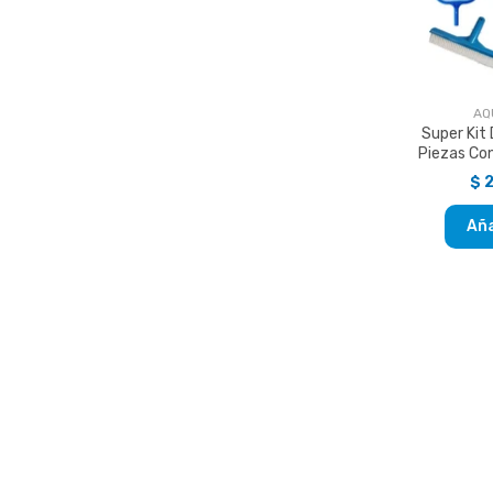
AQ
Super Kit
Piezas Co
$ 
Aña